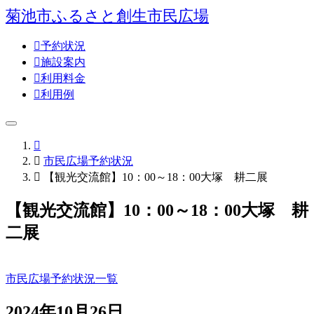
菊池市ふるさと創生市民広場

予約状況

施設案内

利用料金

利用例


市民広場予約状況

【観光交流館】10：00～18：00大塚 耕二展
【観光交流館】10：00～18：00大塚 耕
二展
市民広場予約状況一覧
2024年10月26日