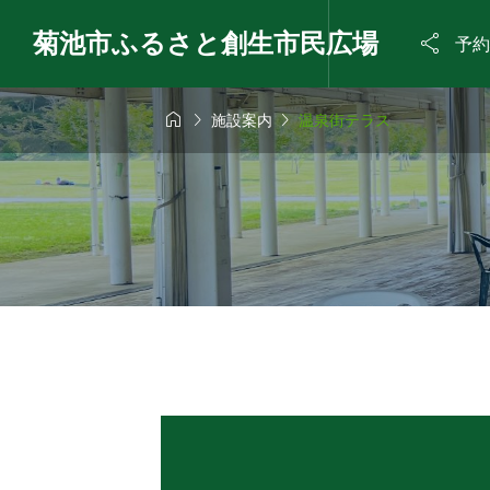
菊池市ふるさと創生市民広場

予約



施設案内
温泉街テラス