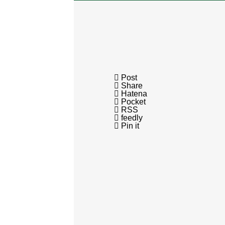

Post

Share

Hatena

Pocket

RSS

feedly

Pin it