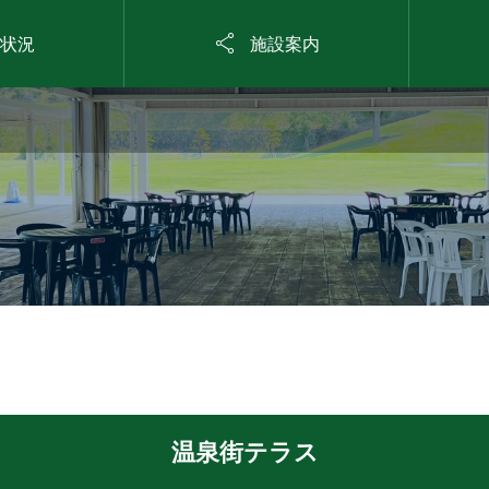

状況
施設案内
温泉街テラス